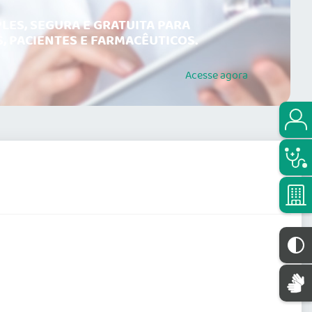
LES, SEGURA E GRATUITA PARA
, PACIENTES E FARMACÊUTICOS.
Acesse
agora