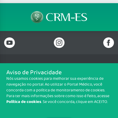
Telefone: (27) 2122 0100
Aviso de Privacidade
Rua Professora Emilia Franklin Mululo, n. 228, Bento Ferreira, Vitória/ES -
Nós usamos cookies para melhorar sua experiência de
CEP 29050-730
navegação no portal. Ao utilizar o Portal Médico, você
Horário de Funcionamento: Seg. à Sex., 10h às 19h(atendimento
concorda com a política de monitoramento de cookies.
exclusivamente por agendamento)
Para ter mais informações sobre como isso é feito, acesse
Política de cookies
. Se você concorda, clique em ACEITO.
Copyright CRM-ES. Todos os direitos reservados.
TRANSPARÊNCIA E PRESTAÇÃO DE