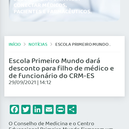
CONECTAR MÉDICOS,
PACIENTES E FARMACÊUTICOS.
INÍCIO
NOTÍCIAS
ESCOLA PRIMEIRO MUNDO DARÁ DESCONTO PARA FILHO DE MÉDICO E DE FUNCIONÁRIO DO CRM-ES
Escola Primeiro Mundo dará
desconto para filho de médico e
de funcionário do CRM-ES
29/09/2021 | 14:12
Facebook
Twitter
LinkedIn
Email
Print
Share
O Conselho de Medicina e o Centro