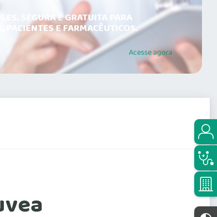
LES, SEGURA E GRATUITA PARA
, PACIENTES E FARMACÊUTICOS.
Acesse
agora
uvea