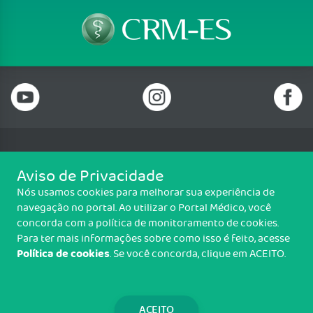
Telefone: (27) 2122 0100
Aviso de Privacidade
Rua Professora Emilia Franklin Mululo, n. 228, Bento Ferreira, Vitória/ES -
Nós usamos cookies para melhorar sua experiência de
CEP 29050-730
navegação no portal. Ao utilizar o Portal Médico, você
Horário de Funcionamento: Seg. à Sex., 10h às 19h(atendimento
concorda com a política de monitoramento de cookies.
exclusivamente por agendamento)
Para ter mais informações sobre como isso é feito, acesse
Política de cookies
. Se você concorda, clique em ACEITO.
Copyright CRM-ES. Todos os direitos reservados.
TRANSPARÊNCIA E PRESTAÇÃO DE
CONTAS
ACEITO